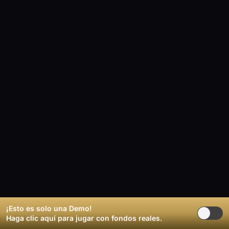
¡Esto es solo una Demo!
Haga clic aquí
para jugar con fondos reales.