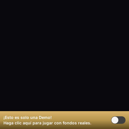
¡Esto es solo una Demo!
Haga clic aquí
para jugar con fondos reales.