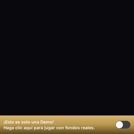
¡Esto es solo una Demo!
Haga clic aquí
para jugar con fondos reales.