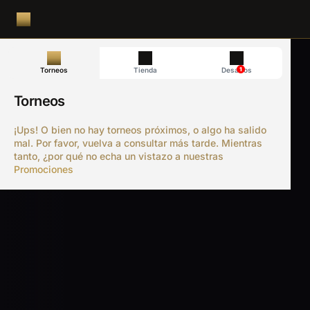
1
Torneos
Tienda
Desafíos
Torneos
¡Ups! O bien no hay torneos próximos, o algo ha salido
mal. Por favor, vuelva a consultar más tarde. Mientras
tanto, ¿por qué no echa un vistazo a nuestras
Promociones