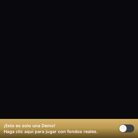
¡Esto es solo una Demo!
Haga clic aquí
para jugar con fondos reales.