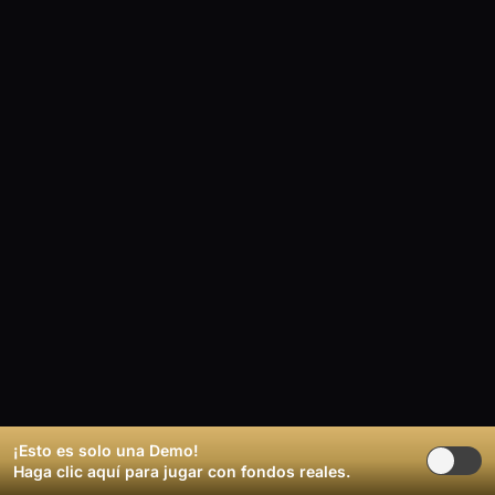
¡Esto es solo una Demo!
Haga clic aquí
para jugar con fondos reales.