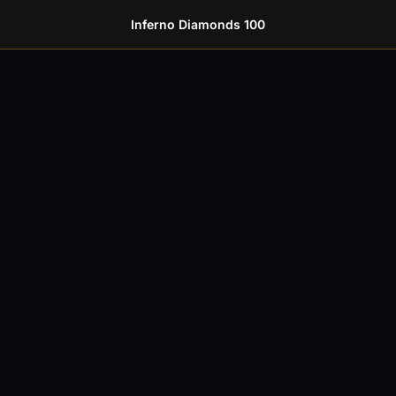
Inferno Diamonds 100