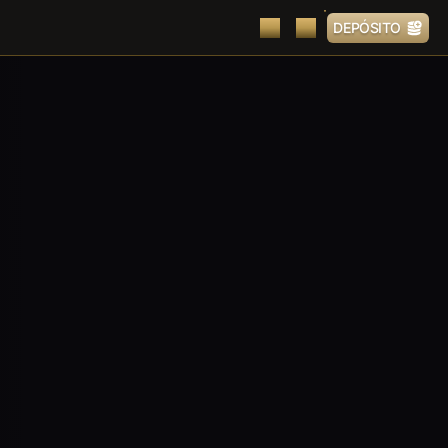
DEPÓSITO