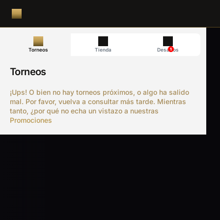
1
Torneos
Tienda
Desafíos
Torneos
¡Ups! O bien no hay torneos próximos, o algo ha salido
mal. Por favor, vuelva a consultar más tarde. Mientras
tanto, ¿por qué no echa un vistazo a nuestras
Promociones