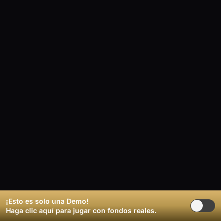
¡Esto es solo una Demo!
Haga clic aquí
para jugar con fondos reales.