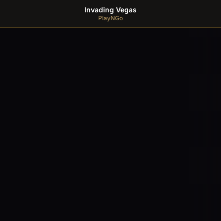
Invading Vegas
PlayNGo