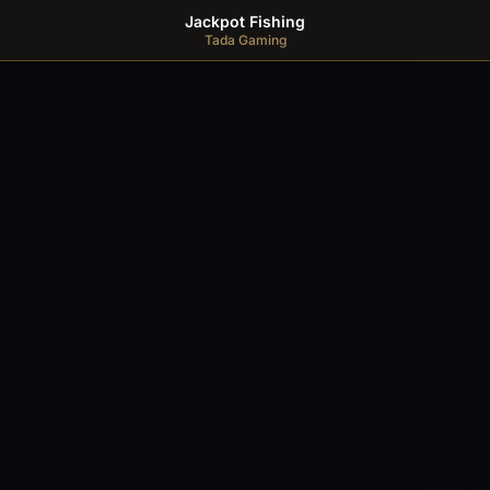
Jackpot Fishing
Tada Gaming