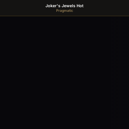
Joker's Jewels Hot
Pragmatic