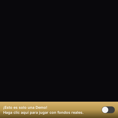
¡Esto es solo una Demo!
Haga clic aquí
para jugar con fondos reales.