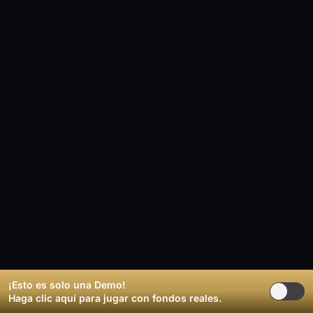
¡Esto es solo una Demo!
Haga clic aquí
para jugar con fondos reales.