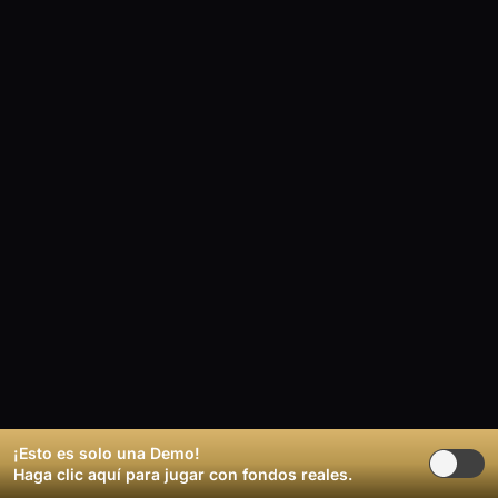
¡Esto es solo una Demo!
Haga clic aquí
para jugar con fondos reales.