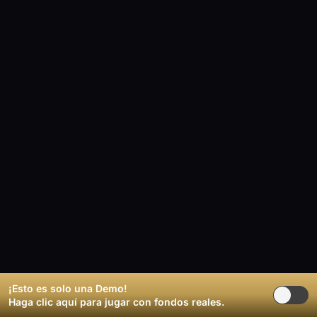
¡Esto es solo una Demo!
Haga clic aquí
para jugar con fondos reales.