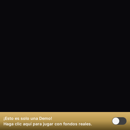
¡Esto es solo una Demo!
Haga clic aquí
para jugar con fondos reales.