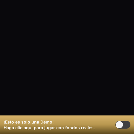
¡Esto es solo una Demo!
Haga clic aquí
para jugar con fondos reales.