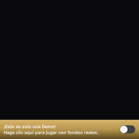
¡Esto es solo una Demo!
Haga clic aquí
para jugar con fondos reales.