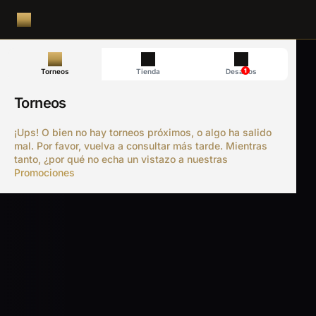
1
Torneos
Tienda
Desafíos
Torneos
¡Ups! O bien no hay torneos próximos, o algo ha salido
mal. Por favor, vuelva a consultar más tarde. Mientras
tanto, ¿por qué no echa un vistazo a nuestras
Promociones