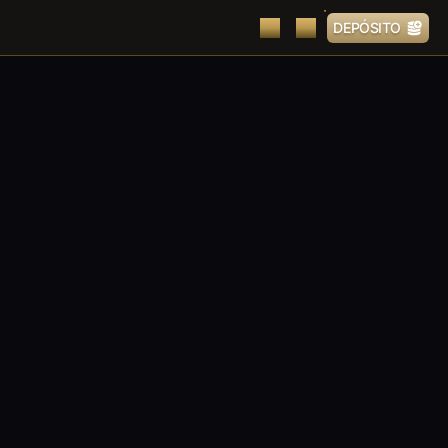
DEPÓSITO