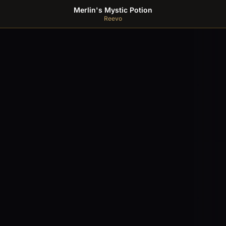
Merlin's Mystic Potion
Reevo