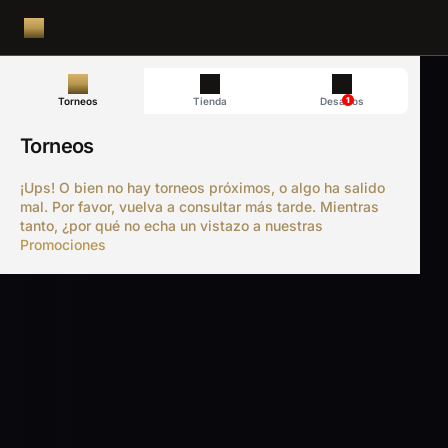
1
Torneos
Tienda
Desafíos
Torneos
¡Ups! O bien no hay torneos próximos, o algo ha salido
mal. Por favor, vuelva a consultar más tarde. Mientras
tanto, ¿por qué no echa un vistazo a nuestras
Promociones