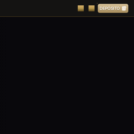
DEPÓSITO