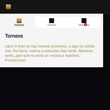
1
Torneos
Tienda
Desafíos
Torneos
¡Ups! O bien no hay torneos próximos, o algo ha salido
mal. Por favor, vuelva a consultar más tarde. Mientras
tanto, ¿por qué no echa un vistazo a nuestras
Promociones