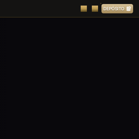
DEPÓSITO