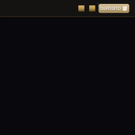
DEPÓSITO