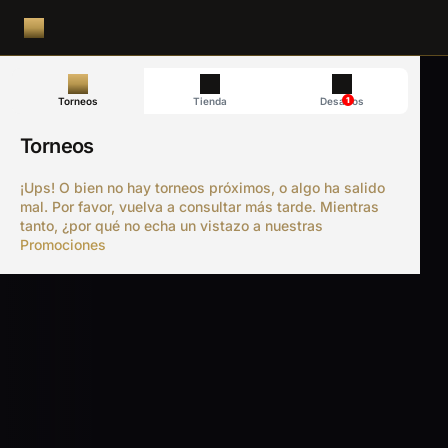
1
Torneos
Tienda
Desafíos
Torneos
¡Ups! O bien no hay torneos próximos, o algo ha salido
mal. Por favor, vuelva a consultar más tarde. Mientras
tanto, ¿por qué no echa un vistazo a nuestras
Promociones