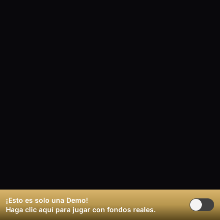
¡Esto es solo una Demo!
Haga clic aquí
para jugar con fondos reales.