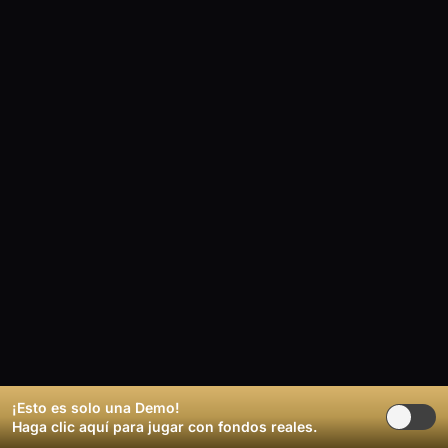
¡Esto es solo una Demo!
Haga clic aquí
para jugar con fondos reales.