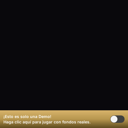
¡Esto es solo una Demo!
Haga clic aquí
para jugar con fondos reales.