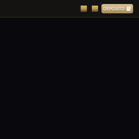
DEPÓSITO