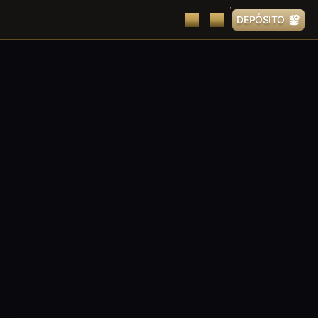
DEPÓSITO