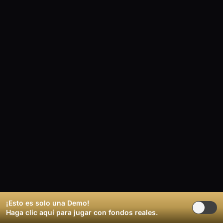
¡Esto es solo una Demo!
Haga clic aquí
para jugar con fondos reales.