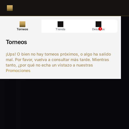
1
Torneos
Tienda
Desafíos
Torneos
¡Ups! O bien no hay torneos próximos, o algo ha salido
mal. Por favor, vuelva a consultar más tarde. Mientras
tanto, ¿por qué no echa un vistazo a nuestras
Promociones