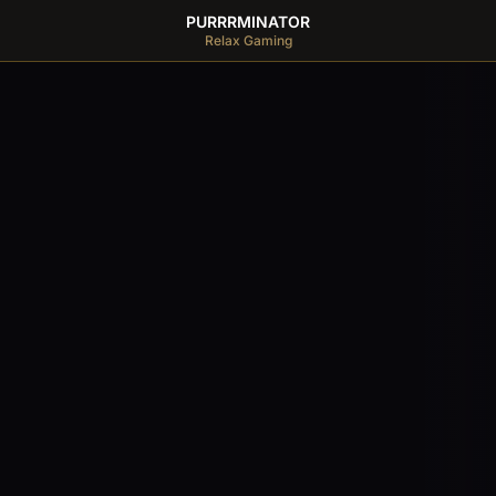
PURRRMINATOR
Relax Gaming