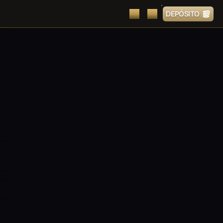
DEPÓSITO