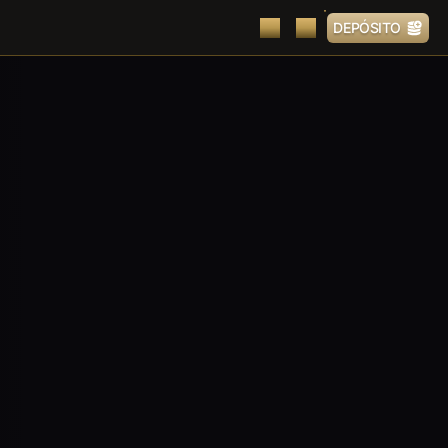
DEPÓSITO