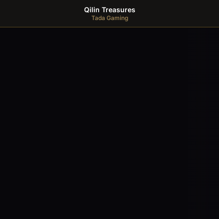
Qilin Treasures
Tada Gaming