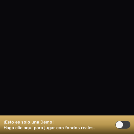
¡Esto es solo una Demo!
Haga clic aquí
para jugar con fondos reales.