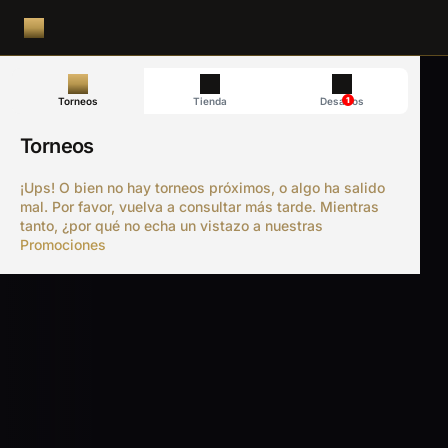
1
Torneos
Tienda
Desafíos
Torneos
¡Ups! O bien no hay torneos próximos, o algo ha salido
mal. Por favor, vuelva a consultar más tarde. Mientras
tanto, ¿por qué no echa un vistazo a nuestras
Promociones