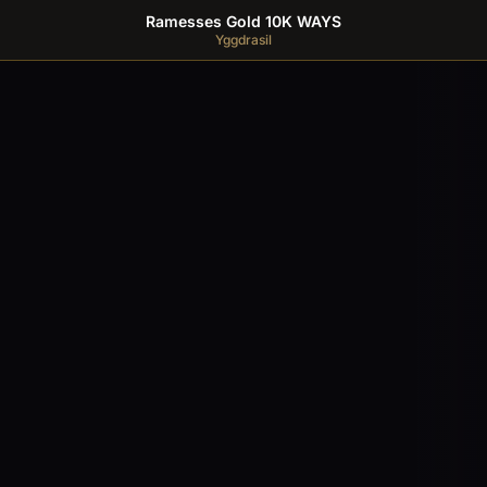
Ramesses Gold 10K WAYS
Yggdrasil