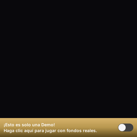
¡Esto es solo una Demo!
Haga clic aquí
para jugar con fondos reales.