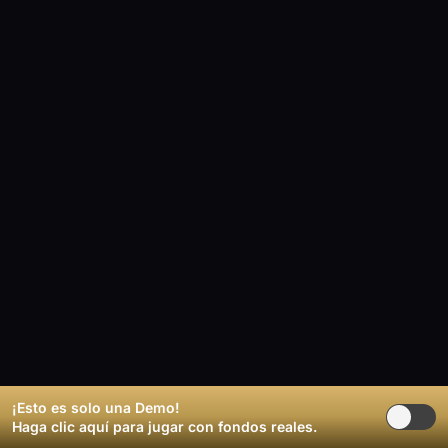
¡Esto es solo una Demo!
Haga clic aquí
para jugar con fondos reales.