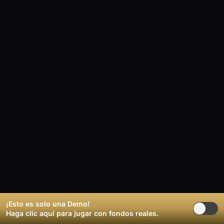
¡Esto es solo una Demo!
Haga clic aquí
para jugar con fondos reales.