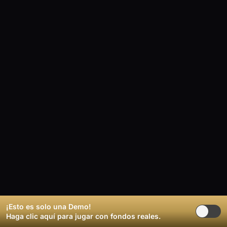
¡Esto es solo una Demo!
Haga clic aquí
para jugar con fondos reales.