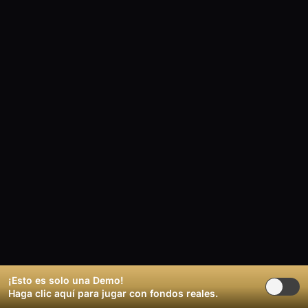
¡Esto es solo una Demo!
Haga clic aquí
para jugar con fondos reales.