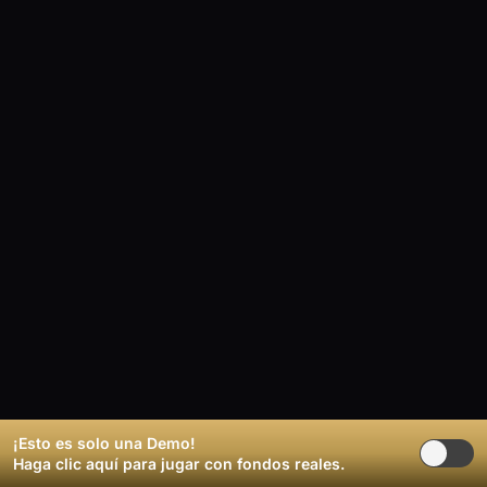
¡Esto es solo una Demo!
Haga clic aquí
para jugar con fondos reales.