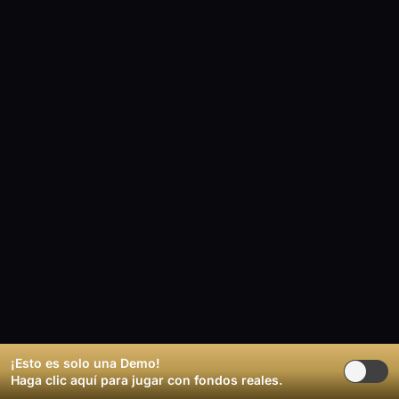
¡Esto es solo una Demo!
Haga clic aquí
para jugar con fondos reales.