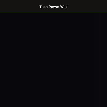
Titan Power Wild