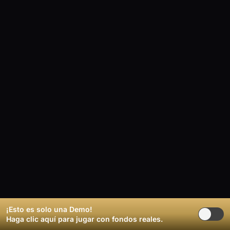
¡Esto es solo una Demo!
Haga clic aquí
para jugar con fondos reales.