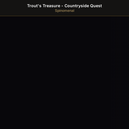
Trout's Treasure - Countryside Quest
Spinomenal