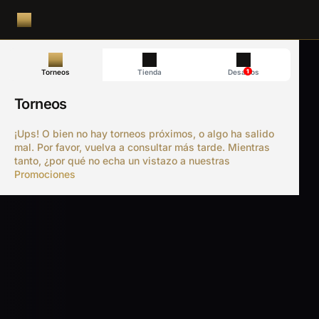
1
Torneos
Tienda
Desafíos
Torneos
¡Ups! O bien no hay torneos próximos, o algo ha salido
mal. Por favor, vuelva a consultar más tarde. Mientras
tanto, ¿por qué no echa un vistazo a nuestras
Promociones