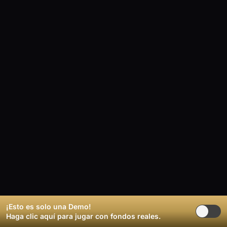
¡Esto es solo una Demo!
Haga clic aquí
para jugar con fondos reales.