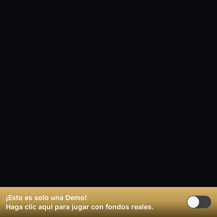
¡Esto es solo una Demo!
Haga clic aquí
para jugar con fondos reales.