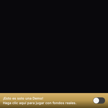
¡Esto es solo una Demo!
Haga clic aquí
para jugar con fondos reales.