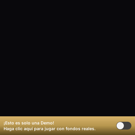
¡Esto es solo una Demo!
Haga clic aquí
para jugar con fondos reales.