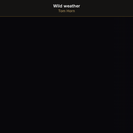
Wild weather
Tom Horn