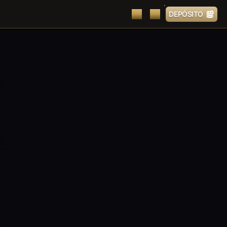
DEPÓSITO