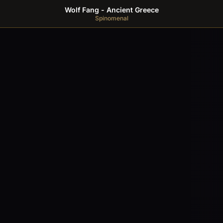
Wolf Fang - Ancient Greece
Spinomenal