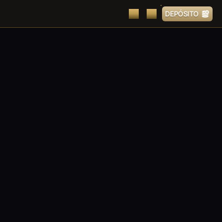
DEPÓSITO