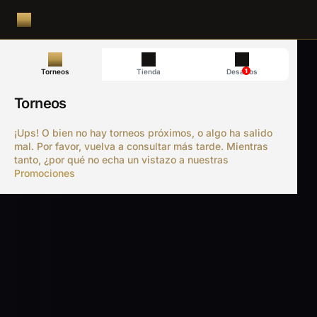
1
Torneos
Tienda
Desafíos
Torneos
¡Ups! O bien no hay torneos próximos, o algo ha salido
mal. Por favor, vuelva a consultar más tarde. Mientras
tanto, ¿por qué no echa un vistazo a nuestras
Promociones