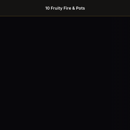
10 Fruity Fire & Pots